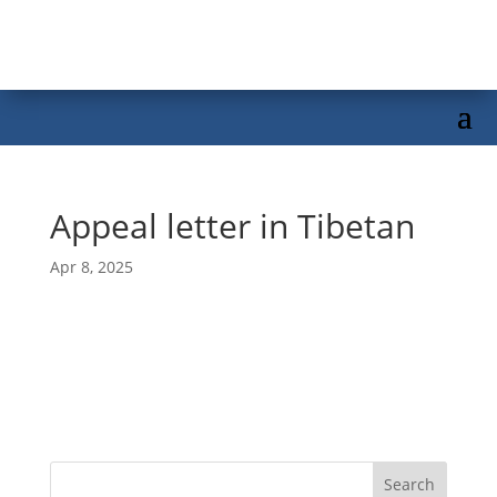
Appeal letter in Tibetan
Apr 8, 2025
Search