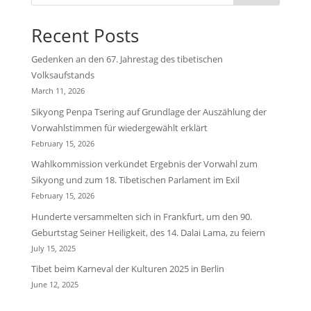
Recent Posts
Gedenken an den 67. Jahrestag des tibetischen
Volksaufstands
March 11, 2026
Sikyong Penpa Tsering auf Grundlage der Auszählung der
Vorwahlstimmen für wiedergewählt erklärt
February 15, 2026
Wahlkommission verkündet Ergebnis der Vorwahl zum
Sikyong und zum 18. Tibetischen Parlament im Exil
February 15, 2026
Hunderte versammelten sich in Frankfurt, um den 90.
Geburtstag Seiner Heiligkeit, des 14. Dalai Lama, zu feiern
July 15, 2025
Tibet beim Karneval der Kulturen 2025 in Berlin
June 12, 2025