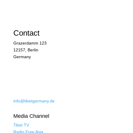
Contact
Grazerdamm 123
12157, Berlin
Germany
info@tibetgermany.de
Media Channel
Tibet TV
Radio Free Asia