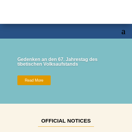
Gedenken an den 67. Jahrestag des
tibetischen Volksaufstands
Read More
OFFICIAL NOTICES