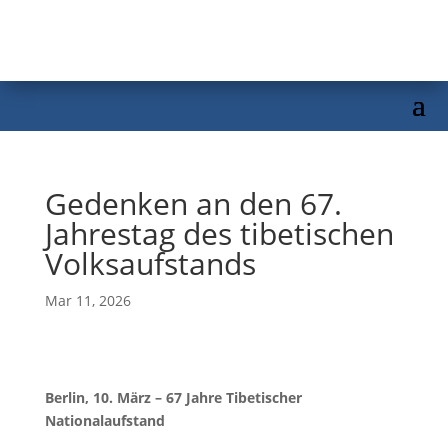
Gedenken an den 67.
Jahrestag des tibetischen
Volksaufstands
Mar 11, 2026
Berlin, 10. März – 67 Jahre Tibetischer
Nationalaufstand