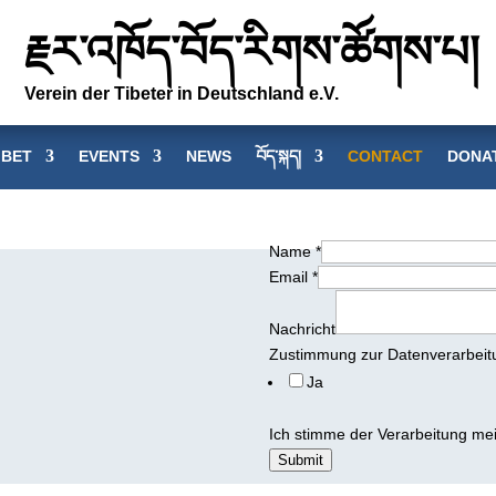
རྗ
ར་འཁོད་བོད་རིགས་ཚོགས་པ།
Verein der Tibeter in Deutschland e.V.
IBET
EVENTS
NEWS
བོད་སྐད།
CONTACT
DONA
Zustimmung
Name
*
Name
Email
*
Email
Nachricht
Zustimmung zur Datenverarbei
Ja
Ich stimme der Verarbeitung m
Submit