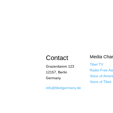
Contact
Media Cha
Tibet TV
Grazerdamm 123
Radio Free As
12157, Berlin
Voice of Ameri
Germany
Voice of Tibet
info@tibetgermany.de