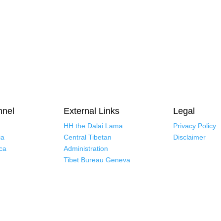
nnel
External Links
Legal
HH the Dalai Lama
Privacy Policy
ia
Central Tibetan
Disclaimer
ca
Administration
Tibet Bureau Geneva