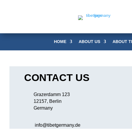
HOME
ABOUT US
ABOUT T
CONTACT US
Grazerdamm 123
12157, Berlin
Germany
info@tibetgermany.de