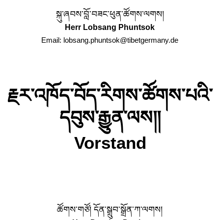
སྐུ་ཞབས་བློ་བཟང་ཕུན་ཚོགས་ལགས།
Herr Lobsang Phuntsok
Email: lobsang.phuntsok@tibetgermany.de
རྗར་འཁོད་བོད་རིགས་ཚོགས་པའི་
དབུས་རྒྱུན་ལས།།
Vorstand
ཚོགས་གཙོ། དོན་སྒྲུབ་སྒྲོན་ཀ་ལགས།