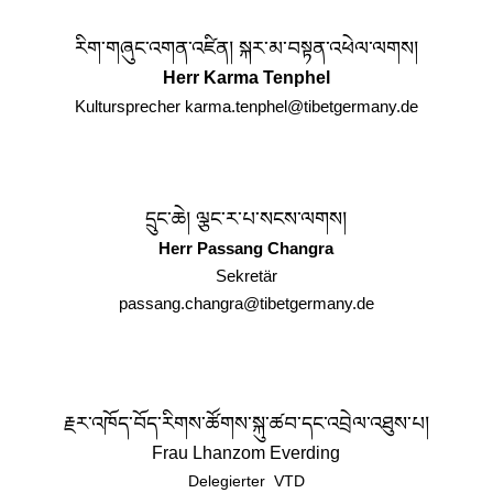
རིག་གཞུང་འགན་འཛིན། སྐར་མ་བསྟན་འཕེལ་ལགས།
Herr Karma Tenphel
Kultursprecher karma.tenphel@tibetgermany.de
དྲུང་ཆེ། ལྕང་ར་པ་སངས་ལགས།
Herr Passang Changra
Sekretär
passang.changra@tibetgermany.de
རྗར་འཁོད་བོད་རིགས་ཚོགས་སྐུ་ཚབ་དང་འབྲེལ་འཐུས་པ།
Frau Lhanzom Everding
Delegierter VTD