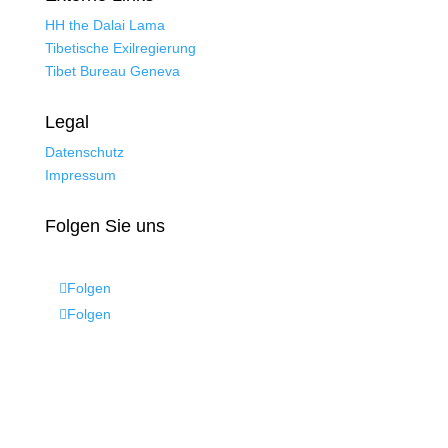
HH the Dalai Lama
Tibetische Exilregierung
Tibet Bureau Geneva
Legal
Datenschutz
Impressum
Folgen Sie uns
Folgen
Folgen